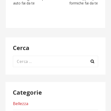
Navigazione
auto fai da te
formiche fai da te
articoli
Cerca
Ricerca
per:
Categorie
Bellezza