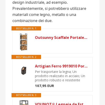
design industriale, ad esempio.
Prevalentemente, si potrebbero utilizzare
materiali come legno, metallo o una
combinazione dei due.
BESTSELLER N. 1
Outsunny Scaffale Portalegna da Esterno e Interno a 3 Livelli, Uso Separato o Impilato, Legnaia in Metallo con Ganci per Attrezzi, Nero
BESTSELLER N. 2
Artigian Ferro 9919010 Portalegna, Acciaio
Per trasportare la legna; Un
prodotto realizzato in acciaio; Un
prodotto robusto e resistente
107,95 EUR
BESTSELLER N. 3
VOUNOT® Legnaia da Esterno in Metallo, Ripiano per Legna da Ardere, Portalegna con Ganci, 65 x 25 x 150 cm, Nero