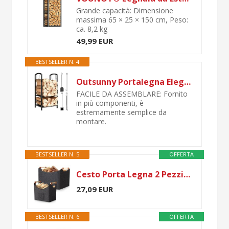
Grande capacità: Dimensione
massima 65 × 25 × 150 cm, Peso:
ca. 8,2 kg
49,99 EUR
BESTSELLER N. 4
Outsunny Portalegna Elegante in Metallo Su 2 Livelli Con 4 Utensili da Camino Robusto e di Qualità 40x30x74.5cm Nero
FACILE DA ASSEMBLARE: Fornito
in più componenti, è
estremamente semplice da
montare.
BESTSELLER N. 5
OFFERTA
Cesto Porta Legna 2 Pezzi 67L & 96L – Cesto in Feltro con Manici, 50×32×40 cm & 60×40×40 cm, Borsa Pieghevole per Camino, Legna, Giochi e Coperta
27,09 EUR
BESTSELLER N. 6
OFFERTA