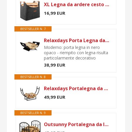
XL Legna da ardere cesto in feltro extra spesso e manico rinforzato | cesta per legna da interno | Cesto pieghevole in legno borsa in feltro come cesto per la spesa, giornali (Nero)
16,99 EUR
BESTSELLER N. 7
Relaxdays Porta Legna da Interno in Metallo, Accessorio Moderno da Caminetto, Portalegna da Terra, 18,5x40,5x33, Nero
Moderno: porta legna in nero
opaco - riempito con legna risulta
particolarmente decorativo
38,99 EUR
BESTSELLER N. 8
Relaxdays Portalegna da Camino, Semi-Rotondo, per Interni, Acciaio Rivestito a Polvere, HLP 55x92x21 cm, Nero
49,99 EUR
BESTSELLER N. 9
Outsunny Portalegna da Interno ed Esterno in Metallo con Ripiano Curvo, Fino 60kg di Legna, Nero, 60.5x36x46.5cm