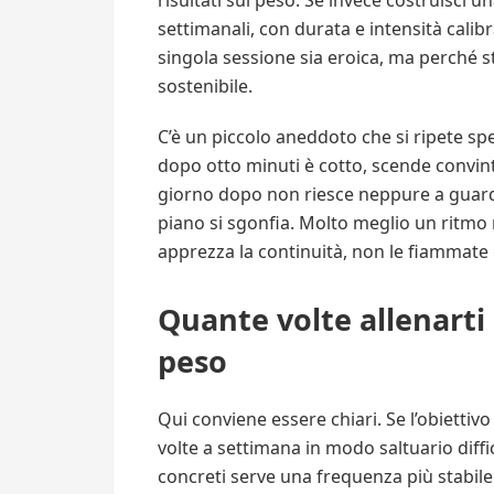
risultati sul peso. Se invece costruisci 
settimanali, con durata e intensità cali
singola sessione sia eroica, ma perché 
sostenibile.
C’è un piccolo aneddoto che si ripete spe
dopo otto minuti è cotto, scende convint
giorno dopo non riesce neppure a guardare
piano si sgonfia. Molto meglio un ritmo 
apprezza la continuità, non le fiammate 
Quante volte allenarti 
peso
Qui conviene essere chiari. Se l’obiettivo
volte a settimana in modo saltuario diffic
concreti serve una frequenza più stabile