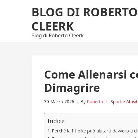
Skip
Skip
BLOG DI ROBERTO
to
to
navigation
content
CLEERK
Blog di Roberto Cleerk
Come Allenarsi co
Dimagrire
30 Marzo 2026
By
Roberto
Sport e Attivit
Indice
Perché la fit bike può aiutarti davvero a d