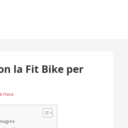
n la Fit Bike per
à Fisica
imagrire