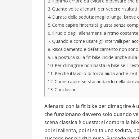
Il primo errore da evitare è pensare che b
Quante volte allenarti per vedere risultati
Durata della seduta: meglio lunga, breve 
Come capire l’intensità giusta senza compli
Il ruolo degli allenamenti a ritmo costante
Quando e come usare gli intervalli per acce
Riscaldamento e defaticamento non son
La postura sulla fit bike incide anche sulla
Per dimagrire non basta la bike se il res
Perché il lavoro di forza aiuta anche se il 
Come capire se stai andando nella direzi
Conclusioni
Allenarsi con la fit bike per dimagrire 
che funzionano davvero solo quando ven
scena classica è questa: si compra la bi
poi si rallenta, poi si salta una seduta, 
succede per pigrizia pura. Succede pe