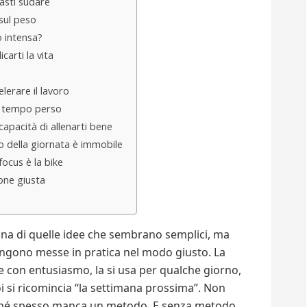
asti sudare
 sul peso
o intensa?
carti la vita
lerare il lavoro
o tempo perso
 capacità di allenarti bene
to della giornata è immobile
focus è la bike
one giusta
è una di quelle idee che sembrano semplici, ma
gono messe in pratica nel modo giusto. La
ke con entusiasmo, la si usa per qualche giorno,
poi si ricomincia “la settimana prossima”. Non
rché spesso manca un metodo. E senza metodo,