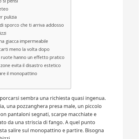
 si pensi
meteo
 pulizia
di sporco che ti arriva addosso
izzi
 una giacca impermeabile
carti meno la volta dopo
 ruote hanno un effetto pratico
zone evita il disastro estetico
re il monopattino
sporcarsi sembra una richiesta quasi ingenua.
ggia, una pozzanghera presa male, un piccolo
i con pantaloni segnati, scarpe macchiate e
ato da una striscia di fango. A quel punto
ta salire sul monopattino e partire. Bisogna
izzi.