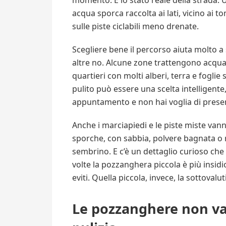
momento. È lo stato reale della strada.
acqua sporca raccolta ai lati, vicino ai to
sulle piste ciclabili meno drenate.
Scegliere bene il percorso aiuta molto 
altre no. Alcune zone trattengono acqua 
quartieri con molti alberi, terra e foglie
pulito può essere una scelta intelligente
appuntamento e non hai voglia di presen
Anche i marciapiedi e le piste miste vann
sporche, con sabbia, polvere bagnata o 
sembrino. E c’è un dettaglio curioso ch
volte la pozzanghera piccola è più insidi
eviti. Quella piccola, invece, la sottovaluti
Le pozzanghere non va