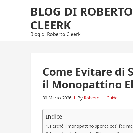
Skip
Skip
BLOG DI ROBERTO
to
to
navigation
content
CLEERK
Blog di Roberto Cleerk
Come Evitare di 
il Monopattino El
30 Marzo 2026
By
Roberto
Guide
Indice
Perché il monopattino sporca così facilm