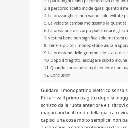
I parafanghi fanno più differenza di quanto
Il percorso scelto incide quasi quanto il 
Le pozzanghere non vanno solo evitate per
La velocità cambia moltissimo la quantità 
La posizione del corpo può limitare gli sch
Vestirsi bene non significa solo mettersi
Tenere pulito il monopattino aiuta a spor
La pressione delle gomme e lo stato delle
Dopo il tragitto, asciugare subito alcune 
Quando conviene semplicemente non usa
Conclusioni
Guidare il monopattino elettrico senza 
Poi arriva il primo tragitto dopo la pio
schizzo dalla ruota anteriore e ti ritrov
magari anche il fondo della giacca rovin
capisci una cosa molto semplice: non bas
anche sapere come proteggersi dagli sch