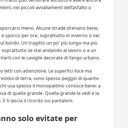
 Un tratto può sembrare asciutto e avere ancora
mbini, nei piccoli avvallamenti dell’asfalto o
a sporcarsi meno. Alcune strade drenano bene,
e sporco per ore, soprattutto in inverno o nei
 sul bordo. Un tragitto un po’ più lungo ma più
, soprattutto se stai andando al lavoro o a un
tarti con le caviglie decorate di fango urbano.
o letti con attenzione. Le superfici lisce ma
residui di terra, sono spesso peggio di quanto
e chi usa spesso il monopattino conosce bene: a
osa di quella grande. Quella grande la vedi e la
. E ti lascia il ricordo sui pantaloni.
nno solo evitate per