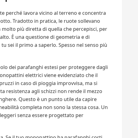
te perché lavora vicino al terreno e concentra
otto. Tradotto in pratica, le ruote sollevano
olto più diretta di quella che percepisci, per
 alto. È una questione di geometria e di
 tu sei il primo a saperlo. Spesso nel senso più
ruolo dei parafanghi estesi per proteggere dagli
nopattini elettrici viene evidenziato che il
pruzzi in caso di pioggia improvvisa, ma si
ta resistenza agli schizzi non rende il mezzo
nghere. Questo è un punto utile da capire
meabilità completa non sono la stessa cosa. Un
leggeri senza essere progettato per
a. Se il tuo monopattino ha parafanghi corti,