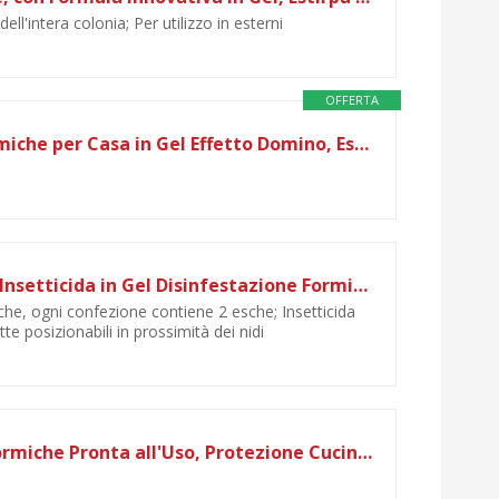
ell'intera colonia; Per utilizzo in esterni
OFFERTA
Sandokan, 6 Trappole Formiche per Casa in Gel Effetto Domino, Esca Formiche Elimina Formicaio per Interni ed Esterni, Insetticida Pronto all'Uso Design Triangolare per Angoli, Made in Italy
Vape Esca Formiche Esche Insetticida in Gel Disinfestazione Formicaio Efficacia 3 Mesi - 4 Esche Biocida
he, ogni confezione contiene 2 esche; Insetticida
te posizionabili in prossimità dei nidi
Baygon Esca Insetticida Formiche Pronta all'Uso, Protezione Cucina 30 g - Confezione da 1 Esca per Uso in Spazi Interni ed Esterni