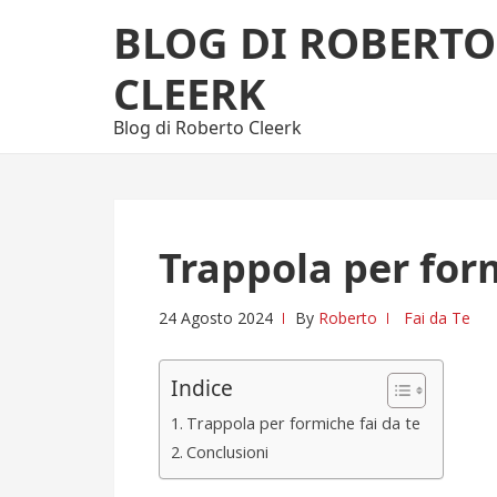
Skip
Skip
BLOG DI ROBERTO
to
to
navigation
content
CLEERK
Blog di Roberto Cleerk
Trappola per form
24 Agosto 2024
By
Roberto
Fai da Te
Indice
Trappola per formiche fai da te
Conclusioni