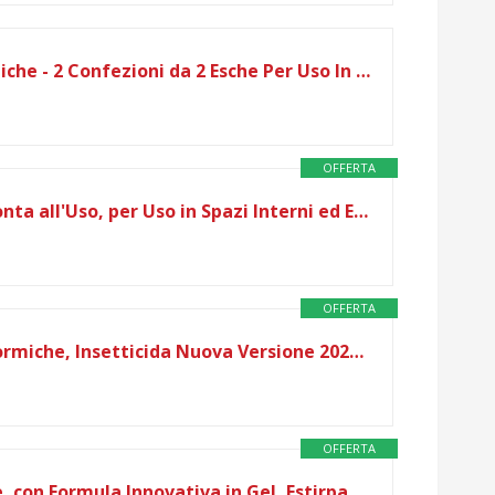
Insetticida Vape Antiformiche - 2 Confezioni da 2 Esche Per Uso In Spazi Interni e Esterni
OFFERTA
Baygon Esca Formiche, Pronta all'Uso, per Uso in Spazi Interni ed Esterni, Confezione scorta da 4x Esche Insetticida
OFFERTA
Vape Antiformiche Esca Formiche, Insetticida Nuova Versione 2024 Elevata Efficacia - Confezione da 2 pezzi (6 Unità)
OFFERTA
Orphea, Esca per Formiche, con Formula Innovativa in Gel, Estirpa il Nido e la Colonia, Ideale per Interni, Edifici e Terrazzi, Efficacia 4 Mesi