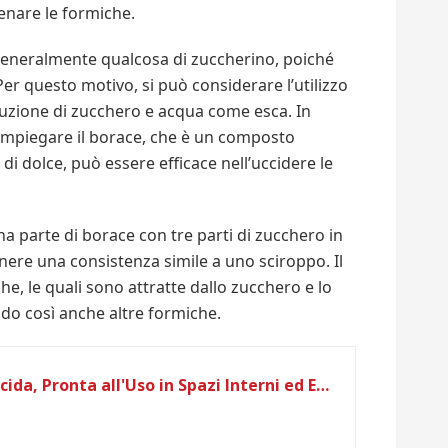
lenare le formiche.
è generalmente qualcosa di zuccherino, poiché
er questo motivo, si può considerare l’utilizzo
luzione di zucchero e acqua come esca. In
 impiegare il borace, che è un composto
i dolce, può essere efficace nell’uccidere le
a parte di borace con tre parti di zucchero in
ere una consistenza simile a uno sciroppo. Il
e, le quali sono attratte dallo zucchero e lo
do così anche altre formiche.
Raid Esca Formiche Insetticida, Pronta all'Uso in Spazi Interni ed Esterni, Confezione da 1 Pezzo, Versione Attuale