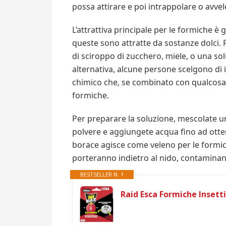
possa attirare e poi intrappolare o avve
L’attrattiva principale per le formiche 
queste sono attratte da sostanze dolci. P
di sciroppo di zucchero, miele, o una so
alternativa, alcune persone scelgono di
chimico che, se combinato con qualcosa d
formiche.
Per preparare la soluzione, mescolate un
polvere e aggiungete acqua fino ad otten
borace agisce come veleno per le formich
porteranno indietro al nido, contaminan
BESTSELLER N. 1