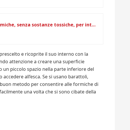
3 trappole adesive per formiche, senza sostanze tossiche, per interni ed esterni, senza parassiti, senza biocidi
prescelto e ricoprite il suo interno con la
endo attenzione a creare una superficie
ro un piccolo spazio nella parte inferiore del
accedere all’esca. Se si usano barattoli,
 buon metodo per consentire alle formiche di
facilmente una volta che si sono cibate della