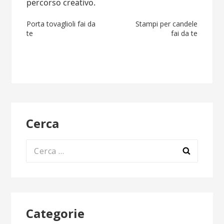
percorso creativo.
Navigazione
Porta tovaglioli fai da
Stampi per candele
te
fai da te
articoli
Cerca
Ricerca
per:
Categorie