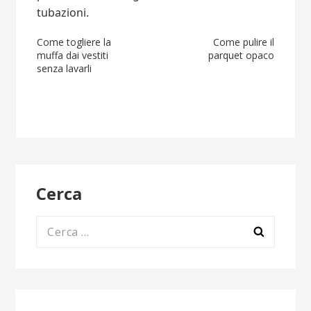
tubazioni.
Navigazione
Come togliere la
Come pulire il
muffa dai vestiti
parquet opaco
articoli
senza lavarli
Cerca
Ricerca
per: