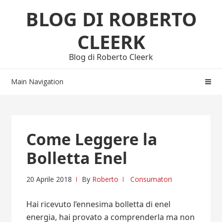
Skip
Skip
BLOG DI ROBERTO
to
to
navigation
content
CLEERK
Blog di Roberto Cleerk
Main Navigation
Come Leggere la
Bolletta Enel
20 Aprile 2018
By
Roberto
Consumatori
Hai ricevuto l’ennesima bolletta di enel
energia, hai provato a comprenderla ma non