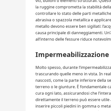
viti, bulloni o elementi strutturali. Que
la ruggine comprometta la stabilità dell
controllare lo stato delle parti metalli
abrasiva o spazzola metallica e applicare
metallo devono essere ben sigillati: l’ac
causa principale di danneggiamenti. Un’
all’interno delle fessure riduce notevolme
Impermeabilizzazione 
Molto spesso, durante l’impermeabilizzazio
trascurando quelle meno in vista. In realt
nascosti, come la parte inferiore della s
terreno o le giunture. È fondamentale ca
cura ogni lato, assicurandosi che l’inter
direttamente il terreno può essere utile
inserire piccoli piedini in gomma o meta