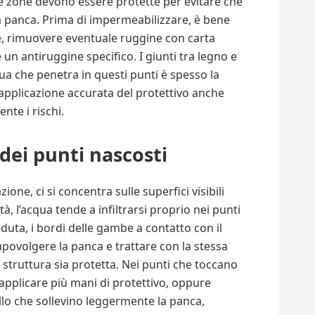
ste zone devono essere protette per evitare che
a panca. Prima di impermeabilizzare, è bene
che, rimuovere eventuale ruggine con carta
 un antiruggine specifico. I giunti tra legno e
qua che penetra in questi punti è spesso la
applicazione accurata del protettivo anche
nte i rischi.
dei punti nascosti
ne, ci si concentra sulle superfici visibili
à, l’acqua tende a infiltrarsi proprio nei punti
eduta, i bordi delle gambe a contatto con il
povolgere la panca e trattare con la stessa
a struttura sia protetta. Nei punti che toccano
 applicare più mani di protettivo, oppure
llo che sollevino leggermente la panca,