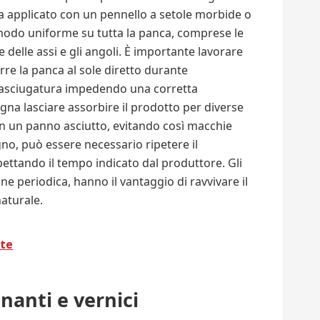
 va applicato con un pennello a setole morbide o
modo uniforme su tutta la panca, comprese le
e delle assi e gli angoli. È importante lavorare
re la panca al sole diretto durante
a l’asciugatura impedendo una corretta
na lasciare assorbire il prodotto per diverse
on un panno asciutto, evitando così macchie
gno, può essere necessario ripetere il
ttando il tempo indicato dal produttore. Gli
e periodica, hanno il vantaggio di ravvivare il
aturale.
 te
nanti e vernici