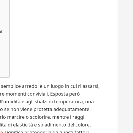
ti
semplice arredo: è un luogo in cui rilassarsi,
ere momenti conviviali. Esposta però
ll’umidità e agli sbalzi di temperatura, una
po se non viene protetta adeguatamente.
rlo marcire o scolorire, mentre i raggi
ita di elasticità e sbiadimento del colore.
no
significa proteggerla da questi fattori,