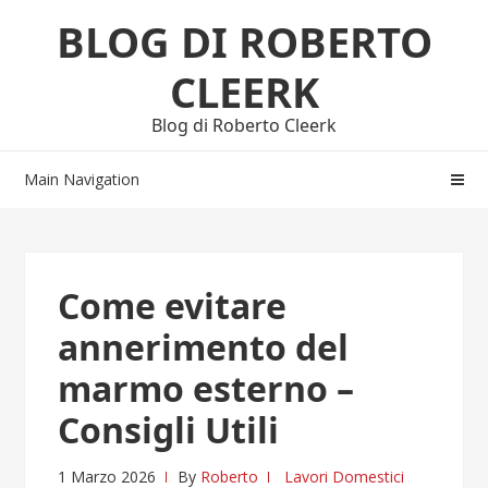
Skip
Skip
BLOG DI ROBERTO
to
to
navigation
content
CLEERK
Blog di Roberto Cleerk
Main Navigation
Come evitare
annerimento del
marmo esterno –
Consigli Utili
1 Marzo 2026
By
Roberto
Lavori Domestici