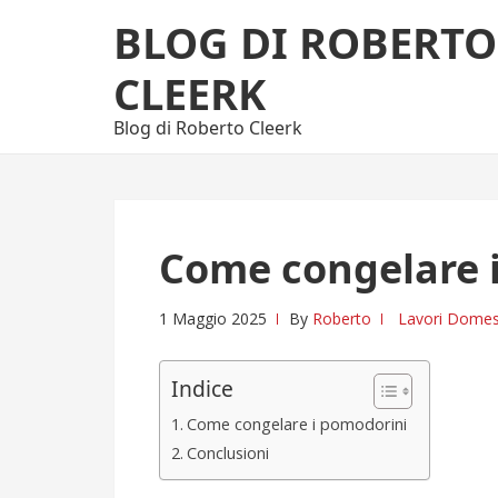
Skip
Skip
BLOG DI ROBERTO
to
to
navigation
content
CLEERK
Blog di Roberto Cleerk
Come congelare 
1 Maggio 2025
By
Roberto
Lavori Domest
Indice
Come congelare i pomodorini
Conclusioni