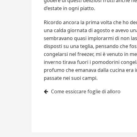
godere di questi deliziosi frutti anche n
d’estate in ogni piatto.
Ricordo ancora la prima volta che ho dec
una calda giornata di agosto e avevo u
sembravano quasi implorarmi di non lasciar
disposti su una teglia, pensando che fo
congelarsi nel freezer, mi è venuto in m
inverno tirava fuori i pomodorini congelat
profumo che emanava dalla cucina era ine
passate nei suoi campi.
Navigazione
Come essiccare foglie di alloro
articoli