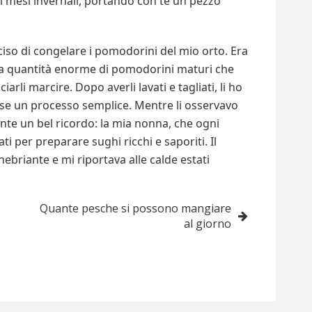
ei mesi invernali, portando con te un pezzo
iso di congelare i pomodorini del mio orto. Era
na quantità enorme di pomodorini maturi che
li marcire. Dopo averli lavati e tagliati, li ho
sse un processo semplice. Mentre li osservavo
ente un bel ricordo: la mia nonna, che ogni
i per preparare sughi ricchi e saporiti. Il
briante e mi riportava alle calde estati
Quante pesche si possono mangiare
al giorno