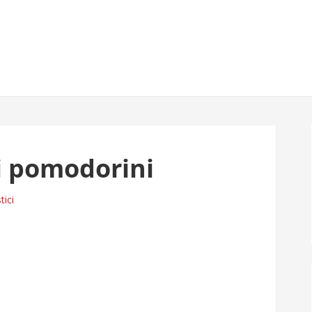
i pomodorini
ici