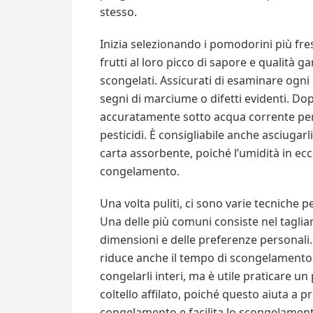
stesso.
Inizia selezionando i pomodorini più fre
frutti al loro picco di sapore e qualità g
scongelati. Assicurati di esaminare ogn
segni di marciume o difetti evidenti. Dop
accuratamente sotto acqua corrente per 
pesticidi. È consigliabile anche asciugar
carta assorbente, poiché l’umidità in ec
congelamento.
Una volta puliti, ci sono varie tecniche
Una delle più comuni consiste nel tagliar
dimensioni e delle preferenze personali.
riduce anche il tempo di scongelamento i
congelarli interi, ma è utile praticare un
coltello affilato, poiché questo aiuta a pr
congelamento e facilita lo scongelamen