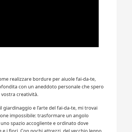
me realizzare bordure per aiuole fai-da-te,
ofondita con un aneddoto personale che spero
vostra creatività.
l giardinaggio e l’arte del fai-da-te, mi trovai
ione impossibile: trasformare un angolo
n uno spazio accogliente e ordinato dove
 e i fiori. Con pochi attrezzi, del vecchio legno