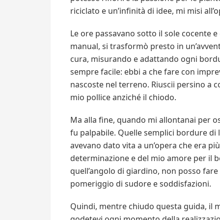
riciclato e un’infinità di idee, mi misi all’
Le ore passavano sotto il sole cocente e
manual, si trasformò presto in un’avvent
cura, misurando e adattando ogni bordu
sempre facile: ebbi a che fare con imprev
nascoste nel terreno. Riuscii persino a c
mio pollice anziché il chiodo.
Ma alla fine, quando mi allontanai per os
fu palpabile. Quelle semplici bordure di 
avevano dato vita a un’opera che era più 
determinazione e del mio amore per il be
quell’angolo di giardino, non posso far
pomeriggio di sudore e soddisfazioni.
Quindi, mentre chiudo questa guida, il m
godetevi ogni momento della realizzazion