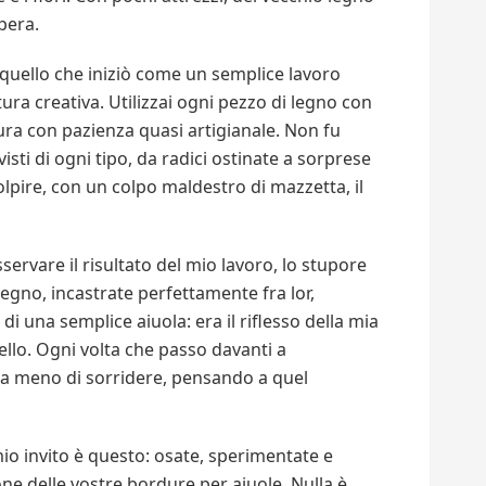
opera.
 quello che iniziò come un semplice lavoro
ura creativa. Utilizzai ogni pezzo di legno con
ra con pazienza quasi artigianale. Non fu
isti di ogni tipo, da radici ostinate a sorprese
olpire, con un colpo maldestro di mazzetta, il
servare il risultato del mio lavoro, lo stupore
legno, incastrate perfettamente fra lor,
di una semplice aiuola: era il riflesso della mia
llo. Ogni volta che passo davanti a
e a meno di sorridere, pensando a quel
io invito è questo: osate, sperimentate e
e delle vostre bordure per aiuole. Nulla è